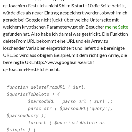
q=Joachim+Fest+Ich+nicht&hl=nl&start=10 die Seite betritt,
würde dies als neuer Eintrag gespeichert werden, obwohl mich
gerade bei Google nicht juckt, über welche Unterseite mit
welchem kryptischen Parameterwust ein Besucher
meine Seite
gefunden hat. Also habe ich da mal was gestrickt. Die Funktion
deleteFromURL bekommt eine URL und ein Array zu
löschender Variablen eingetrichtert und liefert die bereinigte
URL. So wird aus obigem Beispiel, mit dem richtigen Array, die
bereinigte URL http://www.google.nl/search?
q=Joachim+Fest+Ich+nicht.
function deleteFromURL ( $url, 
$queriesToDelete ) {

	$parsedURL = parse_url ( $url );

	parse_str ( $parsedURL['query'], 
$parsedQuery );

	foreach ( $queriesToDelete as 
$single ) {
