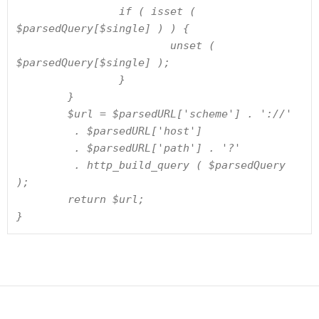
		if ( isset ( 
$parsedQuery[$single] ) ) {

			unset ( 
$parsedQuery[$single] );

		}

	}

	$url = $parsedURL['scheme'] . '://'

	 . $parsedURL['host']

	 . $parsedURL['path'] . '?'

	 . http_build_query ( $parsedQuery 
);

	return $url;

}