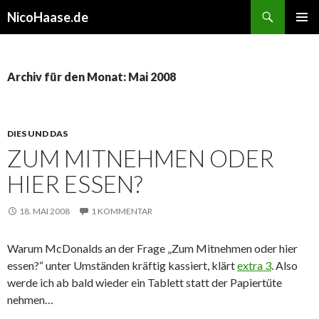
Suchen
NicoHaase.de
ZUM
PRIMÄR
INHALT
MENÜ
SPRINGEN
Archiv für den Monat: Mai 2008
DIES UND DAS
ZUM MITNEHMEN ODER
HIER ESSEN?
18. MAI 2008
1 KOMMENTAR
Warum McDonalds an der Frage „Zum Mitnehmen oder hier
essen?“ unter Umständen kräftig kassiert, klärt
extra 3
. Also
werde ich ab bald wieder ein Tablett statt der Papiertüte
nehmen…