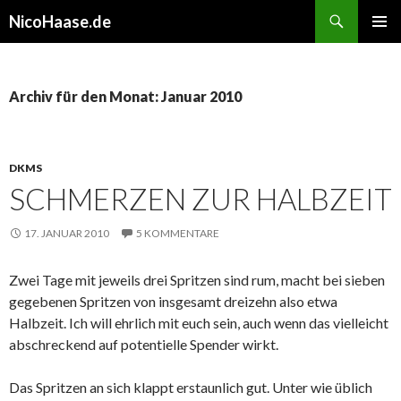
Suchen
NicoHaase.de
ZUM
PRIMÄR
INHALT
MENÜ
SPRINGEN
Archiv für den Monat: Januar 2010
DKMS
SCHMERZEN ZUR HALBZEIT
17. JANUAR 2010
5 KOMMENTARE
Zwei Tage mit jeweils drei Spritzen sind rum, macht bei sieben
gegebenen Spritzen von insgesamt dreizehn also etwa
Halbzeit. Ich will ehrlich mit euch sein, auch wenn das vielleicht
abschreckend auf potentielle Spender wirkt.
Das Spritzen an sich klappt erstaunlich gut. Unter wie üblich