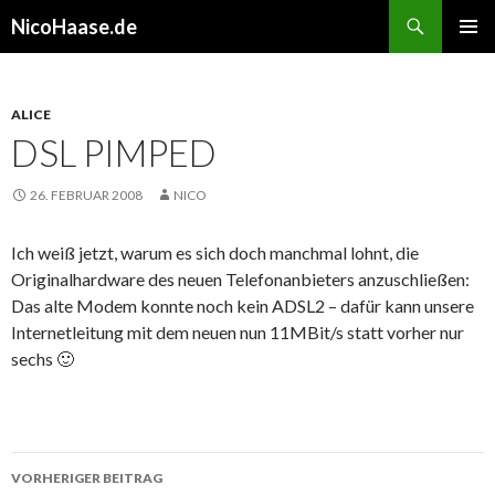
Suchen
NicoHaase.de
ZUM
PRIMÄR
INHALT
MENÜ
SPRINGEN
ALICE
DSL PIMPED
26. FEBRUAR 2008
NICO
Ich weiß jetzt, warum es sich doch manchmal lohnt, die
Originalhardware des neuen Telefonanbieters anzuschließen:
Das alte Modem konnte noch kein ADSL2 – dafür kann unsere
Internetleitung mit dem neuen nun 11MBit/s statt vorher nur
sechs 🙂
Beitrags-
VORHERIGER BEITRAG