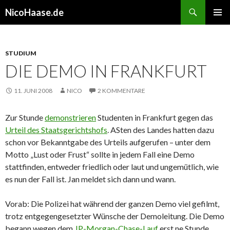
Suchen
NicoHaase.de
ZUM
PRIMÄR
INHALT
MENÜ
SPRINGEN
STUDIUM
DIE DEMO IN FRANKFURT
11. JUNI 2008
NICO
2 KOMMENTARE
Zur Stunde
demonstrieren
Studenten in Frankfurt gegen das
Urteil des Staatsgerichtshofs
. ASten des Landes hatten dazu
schon vor Bekanntgabe des Urteils aufgerufen – unter dem
Motto „Lust oder Frust“ sollte in jedem Fall eine Demo
stattfinden, entweder friedlich oder laut und ungemütlich, wie
es nun der Fall ist. Jan meldet sich dann und wann.
Vorab: Die Polizei hat während der ganzen Demo viel gefilmt,
trotz entgegengesetzter Wünsche der Demoleitung. Die Demo
begann wegen dem
JP-Morgan-Chase-Lauf
erst ne Stunde