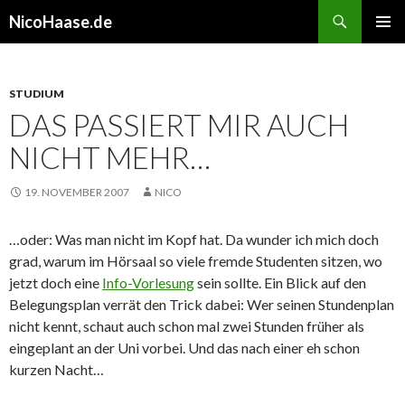
Suchen
NicoHaase.de
ZUM
PRIMÄR
INHALT
MENÜ
SPRINGEN
STUDIUM
DAS PASSIERT MIR AUCH
NICHT MEHR…
19. NOVEMBER 2007
NICO
…oder: Was man nicht im Kopf hat. Da wunder ich mich doch
grad, warum im Hörsaal so viele fremde Studenten sitzen, wo
jetzt doch eine
Info-Vorlesung
sein sollte. Ein Blick auf den
Belegungsplan verrät den Trick dabei: Wer seinen Stundenplan
nicht kennt, schaut auch schon mal zwei Stunden früher als
eingeplant an der Uni vorbei. Und das nach einer eh schon
kurzen Nacht…