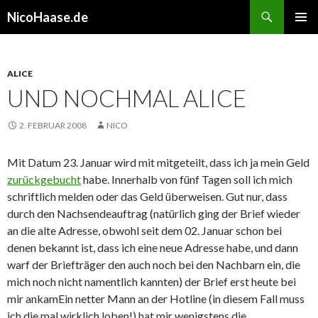
Suchen
NicoHaase.de
ZUM
PRIMÄR
INHALT
MENÜ
SPRINGEN
ALICE
UND NOCHMAL ALICE
2. FEBRUAR 2008
NICO
Mit Datum 23. Januar wird mit mitgeteilt, dass ich ja mein Geld
zurückgebucht
habe. Innerhalb von fünf Tagen soll ich mich
schriftlich melden oder das Geld überweisen. Gut nur, dass
durch den Nachsendeauftrag (natürlich ging der Brief wieder
an die alte Adresse, obwohl seit dem 02. Januar schon bei
denen bekannt ist, dass ich eine neue Adresse habe, und dann
warf der Briefträger den auch noch bei den Nachbarn ein, die
mich noch nicht namentlich kannten) der Brief erst heute bei
mir ankam
Ein netter Mann an der Hotline (in diesem Fall muss
ich die mal wirklich loben!) hat mir wenigstens die